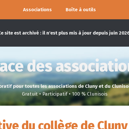
Associations
Boîte à outils
Ce site est archivé : il n'est plus mis à jour depuis juin 2026
ace des associati
ratif pour toutes les associations de Cluny et du Clunisois
Gratuit • Participatif • 100 % Clunisois
tive du collège de Cluny