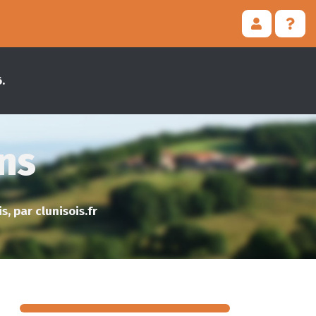
.
ons
, par clunisois.fr