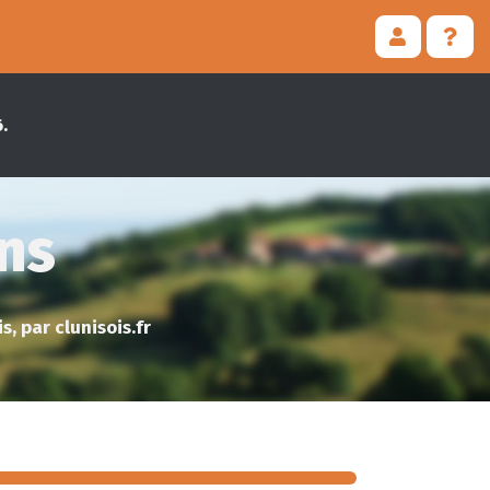
.
ons
, par clunisois.fr