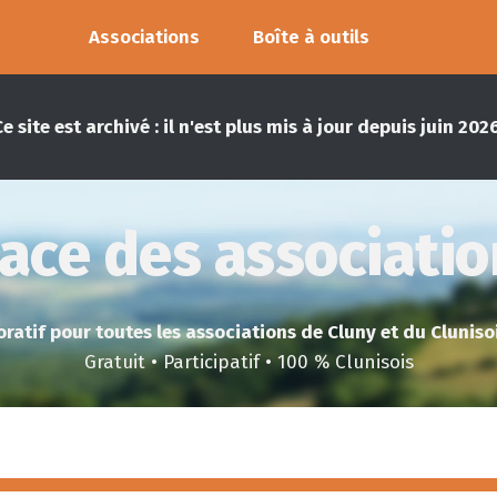
Associations
Boîte à outils
Ce site est archivé : il n'est plus mis à jour depuis juin 2026
ace des associati
ratif pour toutes les associations de Cluny et du Clunisois
Gratuit • Participatif • 100 % Clunisois